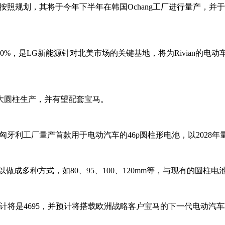
按照规划，其将于今年下半年在韩国Ochang工厂进行量产，并
%，是LG新能源针对北美市场的关键基地，将为Rivian的电动
系大圆柱生产，并有望配套宝马。
在其匈牙利工厂量产首款用于电动汽车的46p圆柱形电池，以202
以做成多种方式，如80、95、100、120mm等，与现有的圆柱
预计将是4695，并预计将搭载欧洲战略客户宝马的下一代电动汽