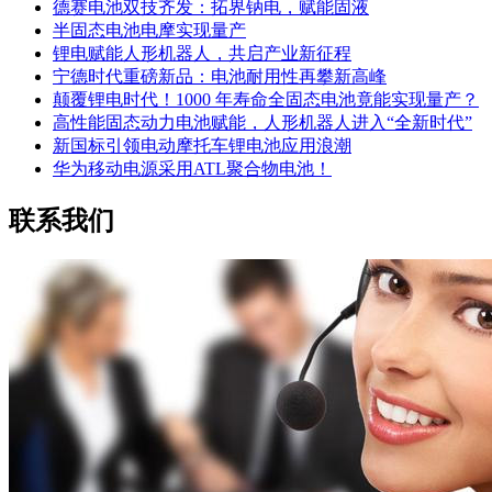
德赛电池双技齐发：拓界钠电，赋能固液
半固态电池电摩实现量产
锂电赋能人形机器人，共启产业新征程
宁德时代重磅新品：电池耐用性再攀新高峰
颠覆锂电时代！1000 年寿命全固态电池竟能实现量产？
高性能固态动力电池赋能，人形机器人进入“全新时代”
新国标引领电动摩托车锂电池应用浪潮
华为移动电源采用ATL聚合物电池！
联系我们