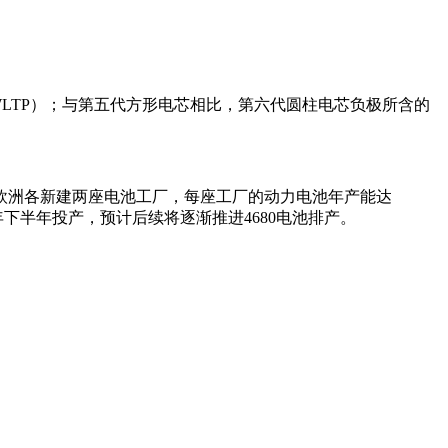
WLTP）；与第五代方形电芯相比，第六代圆柱电芯负极所含的
欧洲各新建两座电池工厂，每座工厂的动力电池年产能达
25年下半年投产，预计后续将逐渐推进4680电池排产。
。