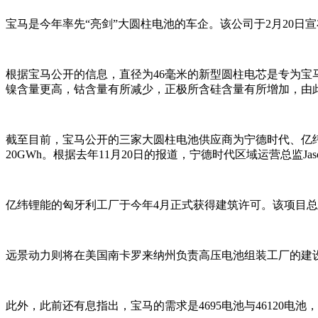
宝马是今年率先“亮剑”大圆柱电池的车企。该公司于2月20日
根据宝马公开的信息，直径为46毫米的新型圆柱电芯是专为宝马
镍含量更高，钴含量有所减少，正极所含硅含量有所增加，由此
截至目前，宝马公开的三家大圆柱电池供应商为宁德时代、亿
20GWh。根据去年11月20日的报道，宁德时代区域运营总监Ja
亿纬锂能的匈牙利工厂于今年4月正式获得建筑许可。该项目总投资
远景动力则将在美国南卡罗来纳州负责高压电池组装工厂的建设，
此外，此前还有息指出，宝马的需求是4695电池与46120电池